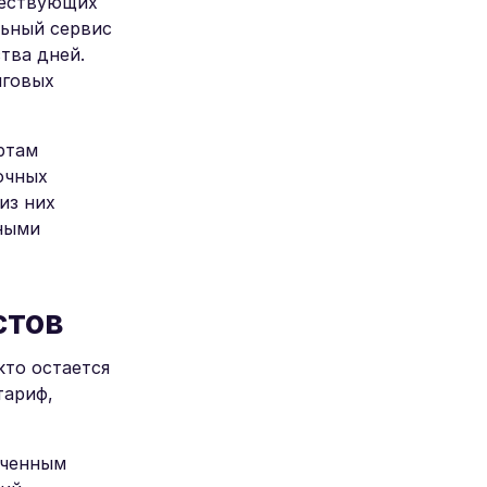
шествующих
льный сервис
тва дней.
нговых
ртам
очных
из них
чными
стов
кто остается
тариф,
иченным