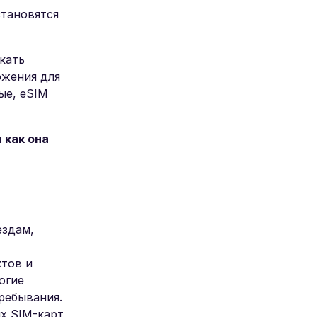
тановятся
кать
ожения для
ые, eSIM
 как она
ездам,
тов и
огие
ребывания.
х SIM-карт