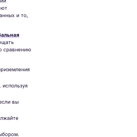
ний
ают
анных и то,
бальная
сещать
по сравнению
приземления
, используя
если вы
олжайте
ыбором.