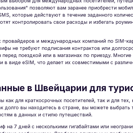
ным выбором для международных посетителей, путе
ользования" позволяют вам заранее приобрести моби
MS, которые действуют в течение заданного количес
отят контролировать свои расходы и избегать роуми
 провайдеров и международных компаний по SIM-ка
рифы не требуют подписания контрактов или долгоср
 перед поездкой или в магазинах по приезду. Многие 
 и в виде eSIM, что делает их совместимыми с разли
нные в Швейцарии для тури
как для краткосрочных посетителей, так и для тех, 
как долго вы находитесь в стране, вы можете выбрать 
тям в данных и стилю путешествий.
риф на 7 дней с несколькими гигабайтами или неогран