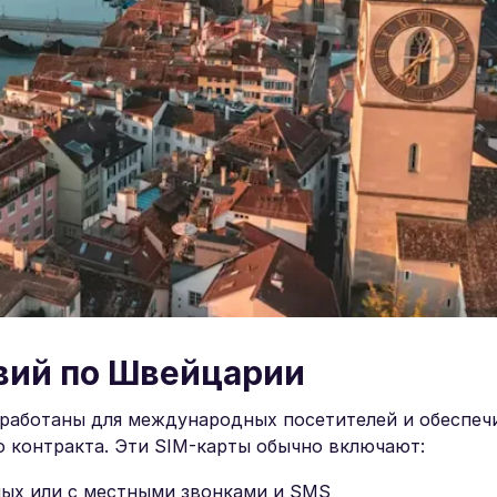
вий по Швейцарии
зработаны для международных посетителей и обеспе
о контракта. Эти SIM-карты обычно включают:
ных или с местными звонками и SMS