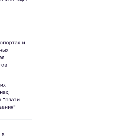
ропортах и
ных
ая
тов
гих
нах;
а "плати
вания"
 в