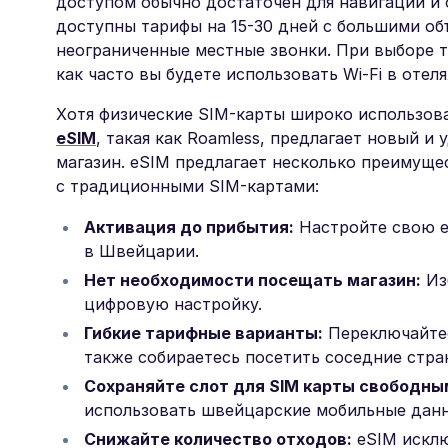
доступом обычно достаточен для навигации и
доступны тарифы на 15-30 дней с большими о
неограниченные местные звонки. При выборе 
как часто вы будете использовать Wi-Fi в оте
Хотя физические SIM-карты широко использо
eSIM
, такая как Roamless, предлагает новый 
магазин. eSIM предлагает несколько преимуще
с традиционными SIM-картами:
Активация до прибытия:
Настройте свою e
в Швейцарии.
Нет необходимости посещать магазин:
Изб
цифровую настройку.
Гибкие тарифные варианты:
Переключайтес
также собираетесь посетить соседние стра
Сохраняйте слот для SIM карты свободны
использовать швейцарские мобильные данн
Снижайте количество отходов:
eSIM исклю