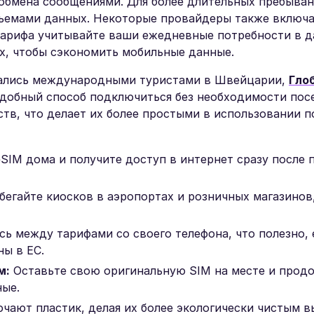
 обмена сообщениями. Для более длительных пребыва
бъемами данных. Некоторые провайдеры также включ
тарифа учитывайте ваши ежедневные потребности в д
лях, чтобы сэкономить мобильные данные.
вались международными туристами в Швейцарии,
Гло
и удобный способ подключиться без необходимости по
ств, что делает их более простыми в использовании 
SIM дома и получите доступ в интернет сразу после 
егайте киосков в аэропортах и розничных магазинов
ь между тарифами со своего телефона, что полезно, 
ны в ЕС.
м:
Оставьте свою оригинальную SIM на месте и прод
ые.
чают пластик, делая их более экологически чистым в