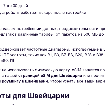
т 7 до 30 дней
устройств работает вскоре после настройки
 о вашем потреблении данных, продолжительности пр
лагают различные тарифы, от пакетов на 500 МБ до
 поддерживает частотные диапазоны, используемые в
E частоты, такие как B1, B3, B7, B8, B20, B28 и B38.
 n80.
[1]
не использовать физическую карту, eSIM является п
я с нашей
страницей eSIM для Швейцарии
или прочит
и
роумингу в Швейцарии
, чтобы узнать все ваши вари
рты для Швейцарии