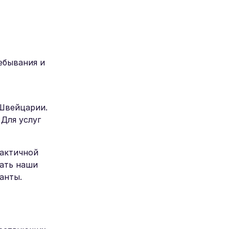
ебывания и
 Швейцарии.
 Для услуг
рактичной
ать наши
анты.