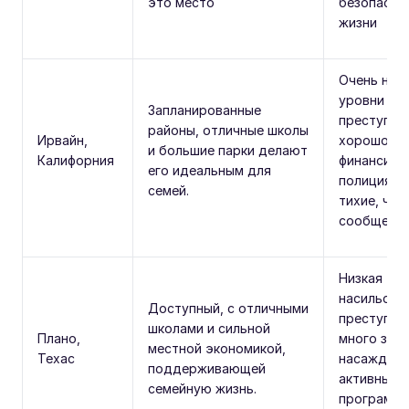
это место
безопасно
жизни
Очень низ
уровни
Запланированные
преступно
районы, отличные школы
Ирвайн,
хорошо
и большие парки делают
Калифорния
финансиру
его идеальным для
полиция и
семей.
тихие, чис
сообществ
Низкая
насильств
Доступный, с отличными
преступно
школами и сильной
Плано,
много зел
местной экономикой,
Техас
насаждени
поддерживающей
активные
семейную жизнь.
программы