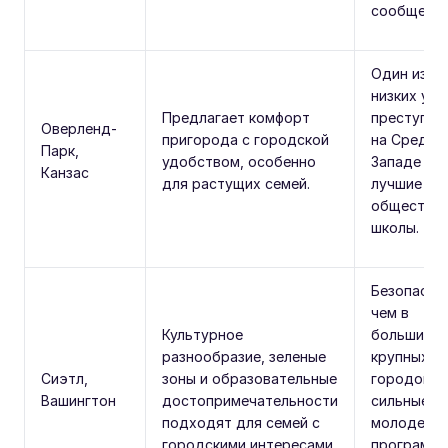
сообществ
Один из с
низких ур
Предлагает комфорт
преступно
Оверленд-
пригорода с городской
на Средне
Парк,
удобством, особенно
Западе и
Канзас
для растущих семей.
лучшие
обществе
школы.
Безопасне
чем в
Культурное
большинст
разнообразие, зеленые
крупных
Сиэтл,
зоны и образовательные
городов;
Вашингтон
достопримечательности
сильные
подходят для семей с
молодежн
городскими интересами.
программы