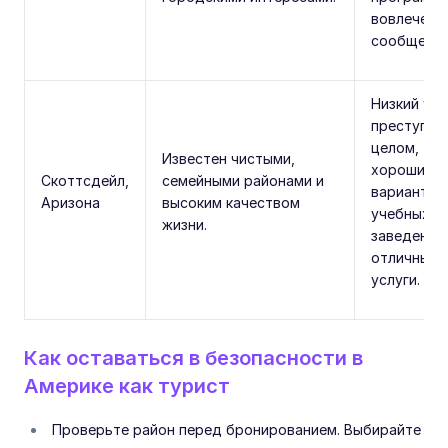
вовлеченн
сообществ
Низкий ур
преступно
целом,
Известен чистыми,
хорошие
Скоттсдейл,
семейными районами и
варианты
Аризона
высоким качеством
учебных
жизни.
заведений
отличные
услуги.
Как оставаться в безопасности в
Америке как турист
Проверьте район перед бронированием. Выбирайте