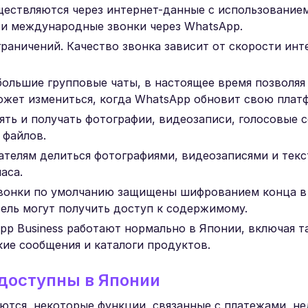
ествляются через интернет-данные с использование
 и международные звонки через WhatsApp.
раничений. Качество звонка зависит от скорости инт
ольшие групповые чаты, в настоящее время позволяя 
ожет измениться, когда WhatsApp обновит свою плат
ять и получать фотографии, видеозаписи, голосовые 
 файлов.
ателям делиться фотографиями, видеозаписями и тек
аса.
вонки по умолчанию защищены шифрованием конца в 
тель могут получить доступ к содержимому.
pp Business работают нормально в Японии, включая т
кие сообщения и каталоги продуктов.
доступны в Японии
тся, некоторые функции, связанные с платежами, не