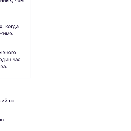
нных, чем
, когда
жиме.
ывного
один час
ва.
ний на
о.