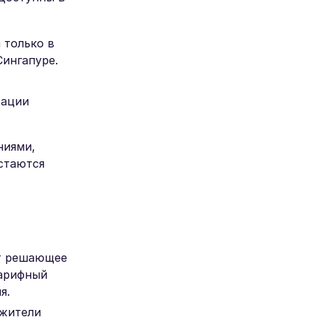
 только в
Сингапуре.
рации
ниями,
остаются
т решающее
тарифный
я.
 жители