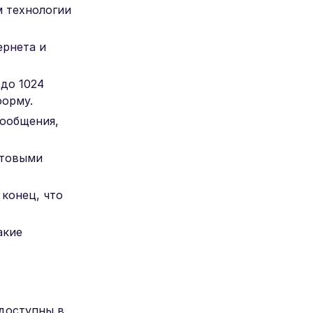
м технологии
ернета и
до 1024
форму.
сообщения,
стовыми
конец, что
акие
доступны в