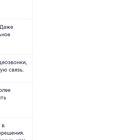
 Даже
ьное
деозвонки,
ую связь.
олее
ить
 в
зрешения.