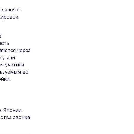
 включая
кировок,
е
есть
ляются через
ту или
я учетная
льзуемым во
ойки.
в Японии.
ества звонка