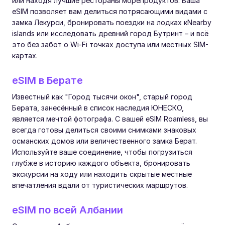
или находя лучшие рестораны морепродуктов. Ваша
eSIM позволяет вам делиться потрясающими видами с
замка Лекурси, бронировать поездки на лодках кNearby
islands или исследовать древний город Бутринт – и всё
это без забот о Wi-Fi точках доступа или местных SIM-
картах.
eSIM в Берате
Известный как "Город тысячи окон", старый город
Берата, занесённый в список наследия ЮНЕСКО,
является мечтой фотографа. С вашей eSIM Roamless, вы
всегда готовы делиться своими снимками знаковых
османских домов или величественного замка Берат.
Используйте ваше соединение, чтобы погрузиться
глубже в историю каждого объекта, бронировать
экскурсии на ходу или находить скрытые местные
впечатления вдали от туристических маршрутов.
eSIM по всей Албании