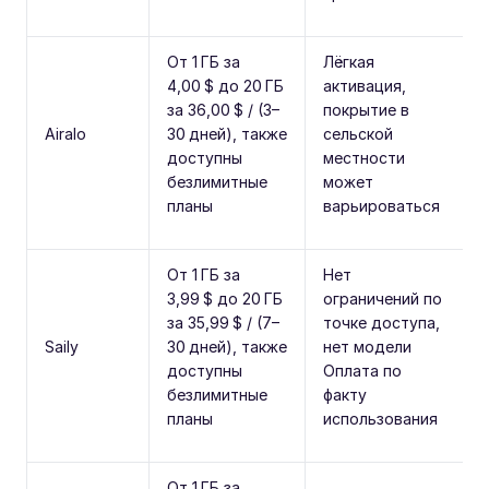
От 1 ГБ за
Лёгкая
4,00 $ до 20 ГБ
активация,
за 36,00 $ / (3–
покрытие в
Airalo
30 дней), также
сельской
доступны
местности
безлимитные
может
планы
варьироваться
От 1 ГБ за
Нет
3,99 $ до 20 ГБ
ограничений по
за 35,99 $ / (7–
точке доступа,
Saily
30 дней), также
нет модели
доступны
Оплата по
безлимитные
факту
планы
использования
От 1 ГБ за