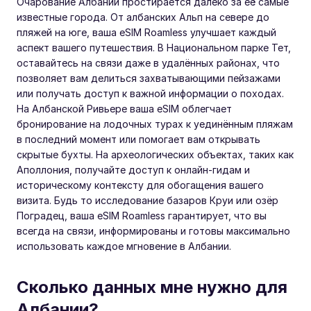
Очарование Албании простирается далеко за её самые
известные города. От албанских Альп на севере до
пляжей на юге, ваша eSIM Roamless улучшает каждый
аспект вашего путешествия. В Национальном парке Тет,
оставайтесь на связи даже в удалённых районах, что
позволяет вам делиться захватывающими пейзажами
или получать доступ к важной информации о походах.
На Албанской Ривьере ваша eSIM облегчает
бронирование на лодочных турах к уединённым пляжам
в последний момент или помогает вам открывать
скрытые бухты. На археологических объектах, таких как
Аполлония, получайте доступ к онлайн-гидам и
историческому контексту для обогащения вашего
визита. Будь то исследование базаров Круи или озёр
Поградец, ваша eSIM Roamless гарантирует, что вы
всегда на связи, информированы и готовы максимально
использовать каждое мгновение в Албании.
Сколько данных мне нужно для
Албании?