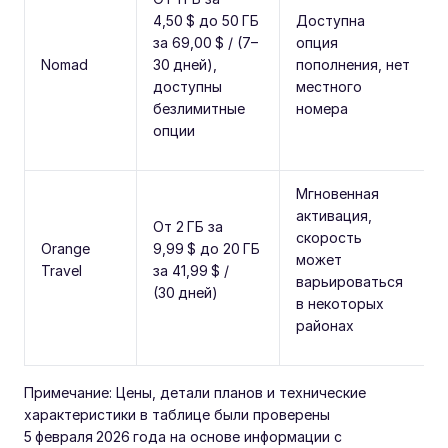
4,50 $ до 50 ГБ
Доступна
за 69,00 $ / (7–
опция
Nomad
30 дней),
пополнения, нет
доступны
местного
безлимитные
номера
опции
Мгновенная
активация,
От 2 ГБ за
скорость
Orange
9,99 $ до 20 ГБ
может
Travel
за 41,99 $ /
варьироваться
(30 дней)
в некоторых
районах
Примечание: Цены, детали планов и технические
характеристики в таблице были проверены
5 февраля 2026 года на основе информации с