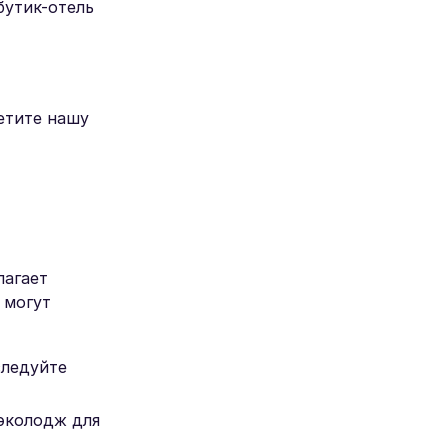
бутик-отель
етите нашу
лагает
 могут
следуйте
 эколодж для