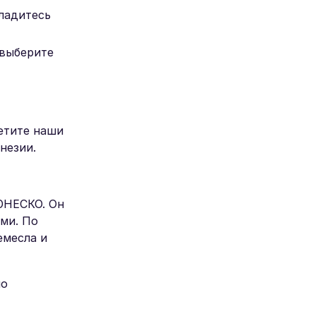
сладитесь
 выберите
етите наши
незии.
ЮНЕСКО. Он
ми. По
емесла и
по