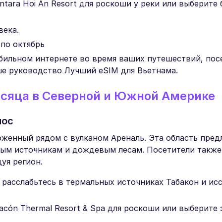
tara Hoi An Resort для роскоши у реки или выберите 
века.
 по октябрь
бильном интернете во время ваших путешествий, пос
ше руководство Лучший eSIM для Вьетнама.
сяца в Северной и Южной Америке
лос
оженный рядом с вулканом Ареналь. Эта область пред
ным источникам и дождевым лесам. Посетители также
уя регион.
 расслабьтесь в термальных источниках Табакон и ис
acón Thermal Resort & Spa для роскоши или выберите