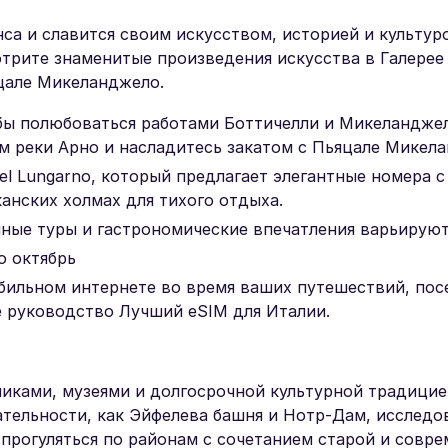
са и славится своим искусством, историей и культур
трите знаменитые произведения искусства в Галерее
цале Микеланджело.
обы полюбоваться работами Боттичелли и Микеландже
м реки Арно и насладитесь закатом с Пьяцале Микел
el Lungarno, который предлагает элегантные номера с
канских холмах для тихого отдыха.
инные туры и гастрономические впечатления варьируют
о октябрь
бильном интернете во время ваших путешествий, пос
е руководство Лучший eSIM для Италии.
иками, музеями и долгосрочной культурной традицие
тельности, как Эйфелева башня и Нотр-Дам, исследо
прогуляться по районам с сочетанием старой и совр