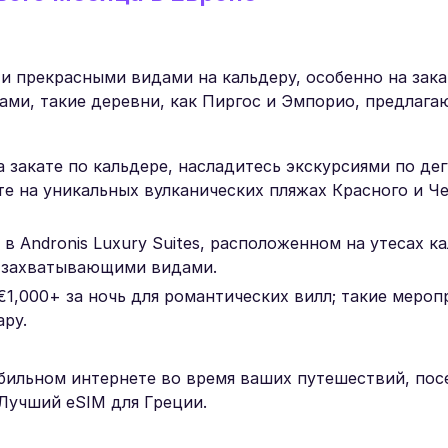
 прекрасными видами на кальдеру, особенно на закат
ми, такие деревни, как Пиргос и Эмпорио, предлага
а закате по кальдере, насладитесь экскурсиями по де
ите на уникальных вулканических пляжах Красного и Ч
 Andronis Luxury Suites, расположенном на утесах к
и захватывающими видами.
1,000+ за ночь для романтических вилл; такие меропр
ару.
бильном интернете во время ваших путешествий, пос
Лучший eSIM для Греции.