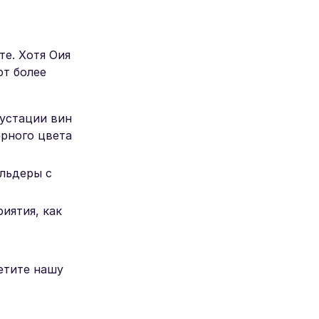
е. Хотя Оия
ют более
густации вин
ерного цвета
альдеры с
иятия, как
етите нашу