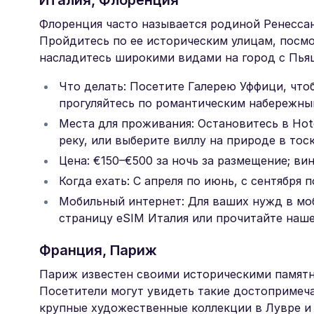
Италия, Флоренция
Флоренция часто называется родиной Ренессан
Пройдитесь по ее историческим улицам, посмо
насладитесь широкими видами на город с Пья
Что делать: Посетите Галерею Уффици, чт
прогуляйтесь по романтическим набережны
Места для проживания: Остановитесь в Hot
реку, или выберите виллу на природе в тос
Цена: €150–€500 за ночь за размещение; в
Когда ехать: С апреля по июнь, с сентября п
Мобильный интернет: Для ваших нужд в мо
страницу eSIM Италия или прочитайте наш
Франция, Париж
Париж известен своими историческими памятн
Посетители могут увидеть такие достопримеча
крупные художественные коллекции в Лувре и 