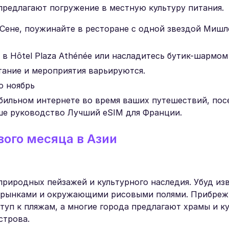
 предлагают погружение в местную культуру питания.
 Сене, поужинайте в ресторане с одной звездой Мишл
 Hôtel Plaza Athénée или насладитесь бутик-шармом в
тание и мероприятия варьируются.
по ноябрь
бильном интернете во время ваших путешествий, пос
ше руководство Лучший eSIM для Франции.
ого месяца в Азии
природных пейзажей и культурного наследия. Убуд из
 рынками и окружающими рисовыми полями. Прибреж
туп к пляжам, а многие города предлагают храмы и к
строва.