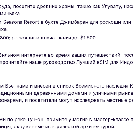
уда, посетите древние храмы, такие как Улувату, на
миньяка.
r Seasons Resort в бухте Джимбаран для роскоши или
ха.
800; роскошные впечатления до $1,500.
бильном интернете во время ваших путешествий, пос
 прочитайте наше руководство Лучший eSIM для Индо
ом Вьетнаме и внесен в список Всемирного наследия 
радиционными деревянными домами и уличными рынка
онарями, и посетители могут исследовать местные р
ми по реке Ту Бон, примите участие в мастер-классе 
лицы, окруженные исторической архитектурой.