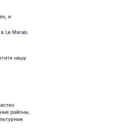
ен, и
 Le Marais.
етите нашу
вестен
ные районы,
ультурные