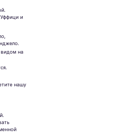
ой.
 Уффици и
ло,
анджело.
 видом на
ся.
етите нашу
й.
вать
еменной