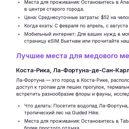
Места для проживания: Остановитесь в Anan
в центре старого города.
Цена: Среднесуточные затраты: $52 на чело
Когда ехать: С февраля по апрель, с августа
Мобильный интернет: Для ваших нужд в мо
страницу eSIM Вьетнам или прочитайте на
Лучшие места для медового ме
Коста-Рика, Ла-Фортуна-де-Сан-Кар
Ла-Фортуна — это город в Коста-Рике, распол
доступ к тропам для пеших прогулок, термаль
встретить разнообразие флоры и фауны, исслед
Что делать: Посетите водопад Ла-Фортуна,
тропический лес на Guided Hike.
Места для проживания: Остановитесь в Tab
более простого отдыха.