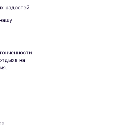
х радостей.
 нашу
утонченности
отдыха на
ия.
ое