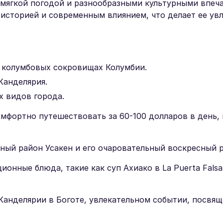
с мягкой погодой и разнообразными культурными впеч
с историей и современным влиянием, что делает ее ув
о колумбовых сокровищах Колумбии.
Канделярия.
 видов города.
мфортно путешествовать за 60-100 долларов в день,
ый район Усакен и его очаровательный воскресный 
онные блюда, такие как суп Ахиако в La Puerta Falsa
 Канделярии в Боготе, увлекательном событии, посвя