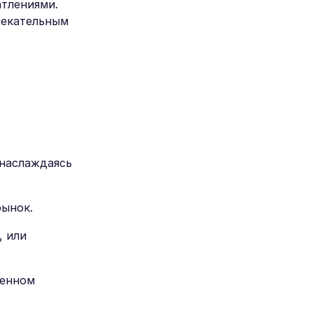
атлениями.
лекательным
 наслаждаясь
рынок.
, или
щенном