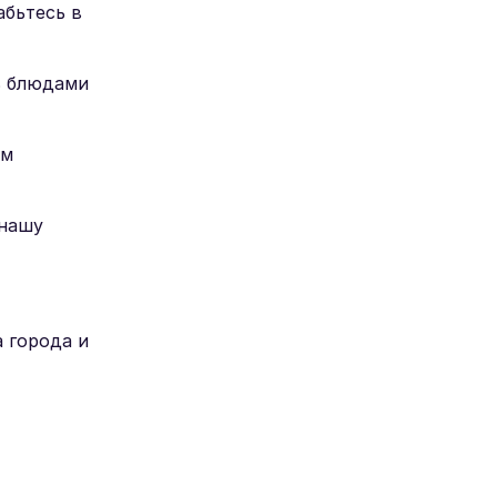
абьтесь в
ь блюдами
ом
 нашу
 города и