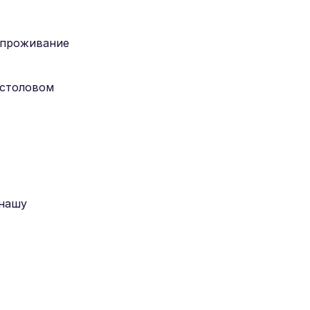
а проживание
 столовом
 нашу