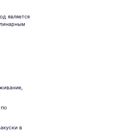
од является
улинарным
оживание,
 по
закуски в