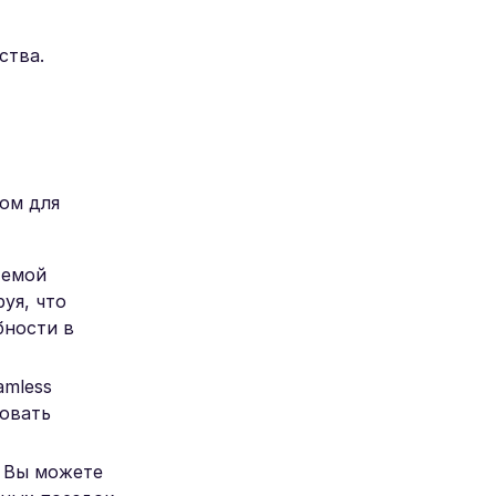
ства.
ом для
темой
уя, что
бности в
amless
зовать
. Вы можете