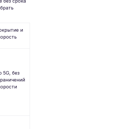
е без срока
ыбрать
окрытие и
корость
 5G, без
граничений
корости