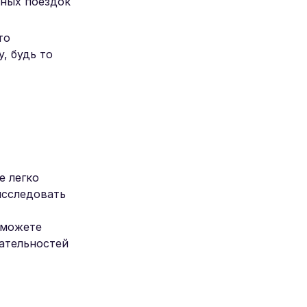
вных поездок
то
, будь то
е легко
исследовать
сможете
чательностей