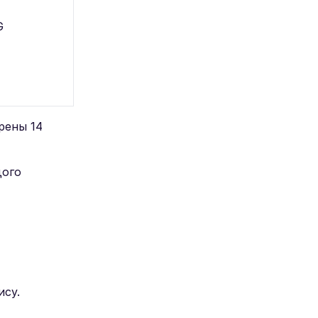
G
рены 14
дого
ису.