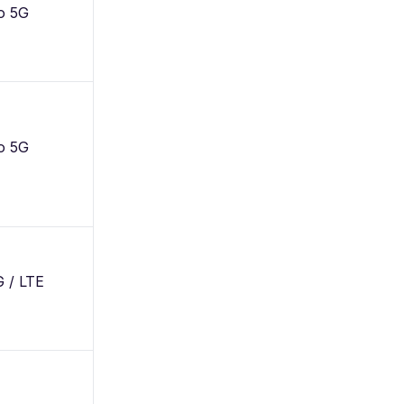
о 5G
о 5G
 / LTE