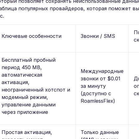
который позволяет сохранять неиспользованные данны
таблица популярных провайдеров, которая поможет в
с.
П
Ключевые особенности
Звонки / SMS
с
Бесплатный пробный
период 450 MB,
Международные
автоматическая
звонки от $0.01
До
активация,
за минуту
о
неограниченный хотспот и
(доступно с
с
модемный режим,
RoamlessFlex)
управление данными
через приложение
Простая активация,
Только данные