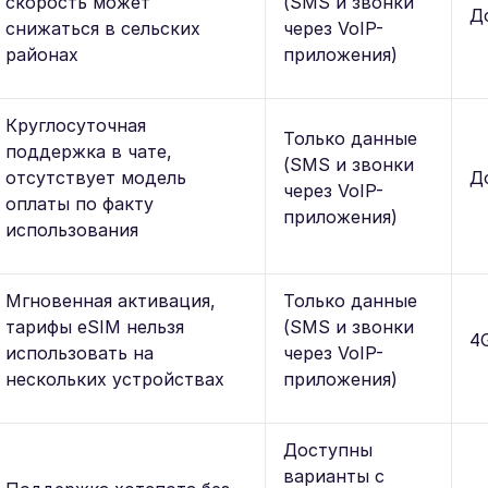
скорость может
(SMS и звонки
Д
снижаться в сельских
через VoIP-
районах
приложения)
Круглосуточная
Только данные
поддержка в чате,
(SMS и звонки
отсутствует модель
Д
через VoIP-
оплаты по факту
приложения)
использования
Мгновенная активация,
Только данные
тарифы eSIM нельзя
(SMS и звонки
4G
использовать на
через VoIP-
нескольких устройствах
приложения)
Доступны
варианты с