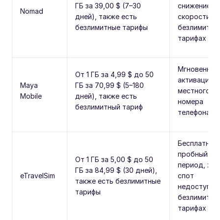
ГБ за 39,00 $ (7–30
снижение
Nomad
дней), также есть
скорости на
безлимитные тарифы
безлимитны
тарифах
Мгновенная
От 1 ГБ за 4,99 $ до 50
активация, 
Maya
ГБ за 70,99 $ (5–180
местного
Mobile
дней), также есть
номера
безлимитный тариф
телефона
Бесплатный
пробный
От 1 ГБ за 5,00 $ до 50
период, хот
ГБ за 84,99 $ (30 дней),
eTravelSim
спот
также есть безлимитные
недоступен
тарифы
безлимитны
тарифах