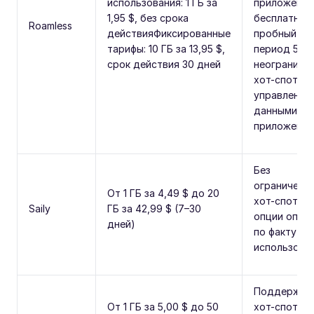
использования: 1 ГБ за
приложении
1,95 $, без срока
бесплатный
Roamless
действияФиксированные
пробный
тарифы: 10 ГБ за 13,95 $,
период 500
срок действия 30 дней
неограниче
хот-спот,
управление
данными че
приложение
Без
ограничений
От 1 ГБ за 4,49 $ до 20
хот-спот, н
Saily
ГБ за 42,99 $ (7–30
опции опла
дней)
по факту
использова
Поддержка
От 1 ГБ за 5,00 $ до 50
хот-спота,