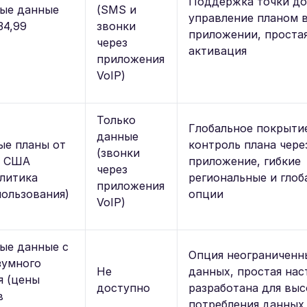
Поддержка точки до
ые данные
(SMS и
управление планом 
34,99
звонки
приложении, проста
через
активация
приложения
VoIP)
Только
Глобальное покрыти
данные
ые планы от
контроль плана чере
(звонки
в США
приложение, гибкие
через
олитика
региональные и глоб
приложения
пользования)
опции
VoIP)
ые данные с
Опция неограниченн
зумного
Не
данных, простая нас
я (цены
доступно
разработана для выс
в
потребления данных