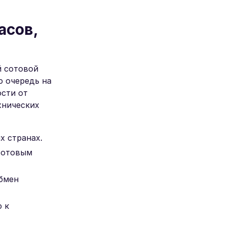
асов,
й сотовой
ю очередь на
ости от
хнических
х странах.
сотовым
обмен
 к