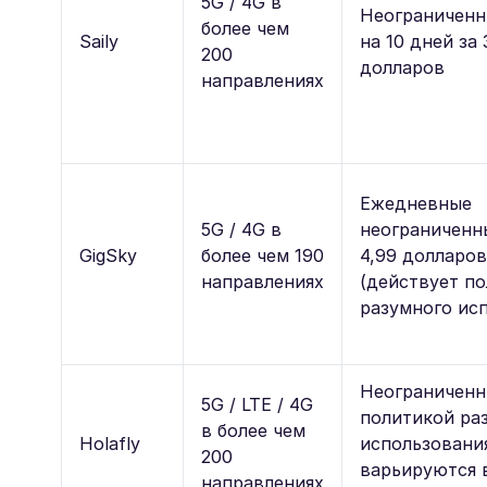
5G / 4G в
Неограниченн
более чем
Saily
на 10 дней за 
200
долларов
направлениях
Ежедневные
5G / 4G в
неограниченн
GigSky
более чем 190
4,99 долларо
направлениях
(действует п
разумного ис
Неограниченн
5G / LTE / 4G
политикой ра
в более чем
Holafly
использовани
200
варьируются 
направлениях