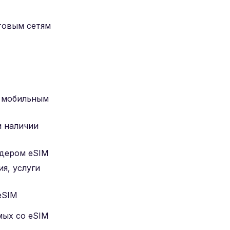
товым сетям
м мобильным
и наличии
йдером eSIM
я, услуги
eSIM
мых со eSIM