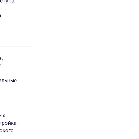
ступа,
в
я
е,
з
альные
ых
тройка,
окого