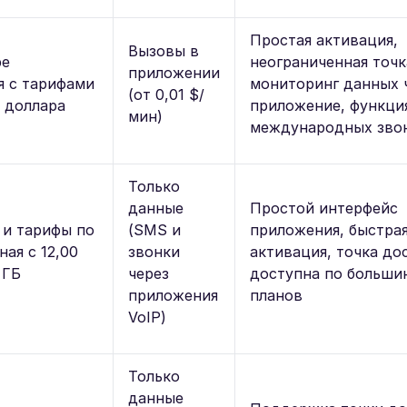
Простая активация,
Вызовы в
ре
неограниченная точк
приложении
я с тарифами
мониторинг данных 
(от 0,01 $/
5 доллара
приложение, функци
мин)
международных зво
Только
данные
Простой интерфейс
 и тарифы по
(SMS и
приложения, быстра
ная с 12,00
звонки
активация, точка до
 ГБ
через
доступна по больши
приложения
планов
VoIP)
Только
данные