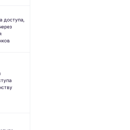
а доступа,
через
я
нков
я
ступа
нству