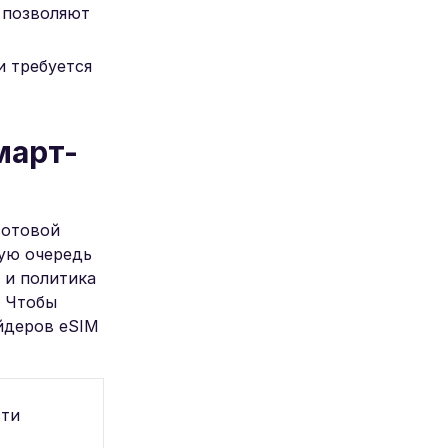
 позволяют
и требуется
март-
сотовой
вую очередь
 и политика
. Чтобы
йдеров eSIM
сти