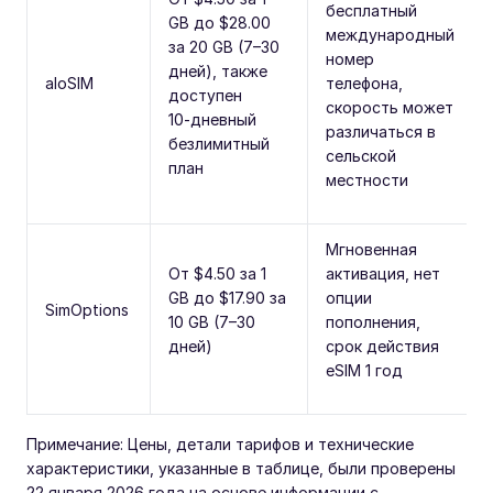
бесплатный
GB до $28.00
международный
за 20 GB (7–30
номер
дней), также
aloSIM
телефона,
доступен
скорость может
10‑дневный
различаться в
безлимитный
сельской
план
местности
Мгновенная
От $4.50 за 1
активация, нет
GB до $17.90 за
опции
SimOptions
10 GB (7–30
пополнения,
дней)
срок действия
eSIM 1 год
Примечание: Цены, детали тарифов и технические
характеристики, указанные в таблице, были проверены
22 января 2026 года на основе информации с