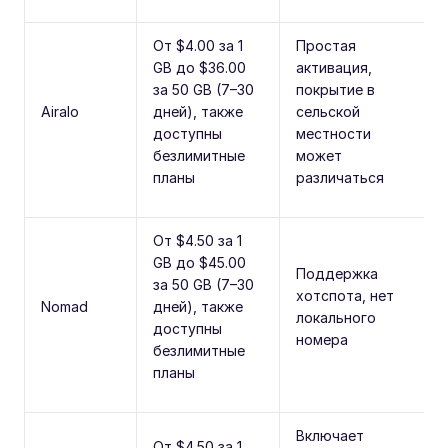
От $4.00 за 1
Простая
GB до $36.00
активация,
за 50 GB (7–30
покрытие в
Airalo
дней), также
сельской
доступны
местности
безлимитные
может
планы
различаться
От $4.50 за 1
GB до $45.00
Поддержка
за 50 GB (7–30
хотспота, нет
Nomad
дней), также
локального
доступны
номера
безлимитные
планы
Включает
От $4.50 за 1