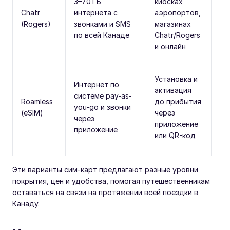
3–70 ГБ
киосках
по
Chatr
интернета с
аэропортов,
по
(Rogers)
звонками и SMS
магазинах
то
по всей Канаде
Chatr/Rogers
(h
и онлайн
Установка и
Не
Интернет по
активация
фи
системе pay-as-
Roamless
до прибытия
SI
you-go и звонки
(eSIM)
через
по
через
приложение
5G
приложение
или QR-код
до
Эти варианты сим-карт предлагают разные уровни
покрытия, цен и удобства, помогая путешественникам
оставаться на связи на протяжении всей поездки в
Канаду.