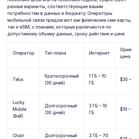
разные варианты, соответствующие вашим
потребностям в данных и бюджету. Операторы
мобильной связи предлагают как физические сим-карты,
так и eSIM, с планами, которые различаются по
допустимому объему данных, сроку действия и цене.
Ориенти
Оператор
Тип плана
Интернет
цена
Краткосрочный
1 ГБ – 10
Telus
$35 – $5
(30 дней)
ГБ
Lucky
Долгосрочный
3 ГБ – 10
Mobile
$19 – $3
(30 дней)
ГБ
(Bell)
Chatr
Долгосрочный
3 ГБ – 70
$25 – $6