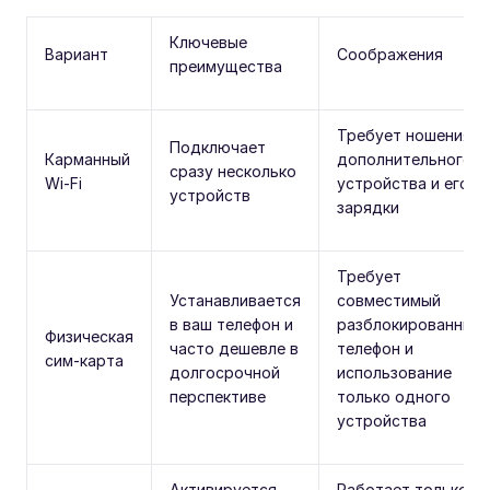
Ключевые
Вариант
Соображения
преимущества
Требует ношения
Подключает
Карманный
дополнительного
сразу несколько
Wi-Fi
устройства и его
устройств
зарядки
Требует
Устанавливается
совместимый
в ваш телефон и
разблокированный
Физическая
часто дешевле в
телефон и
сим-карта
долгосрочной
использование
перспективе
только одного
устройства
Активируется
Работает только