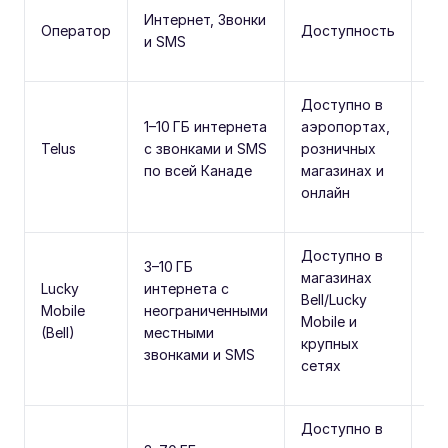
Интернет, Звонки
Кл
Оператор
Доступность
и SMS
ос
Доступно в
На
1–10 ГБ интернета
аэропортах,
се
Telus
с звонками и SMS
розничных
хо
по всей Канаде
магазинах и
по
онлайн
пр
Доступно в
3–10 ГБ
Сет
магазинах
Lucky
интернета с
от
Bell/Lucky
Mobile
неограниченными
по
Mobile и
(Bell)
местными
во
крупных
звонками и SMS
ча
сетях
Доступно в
На