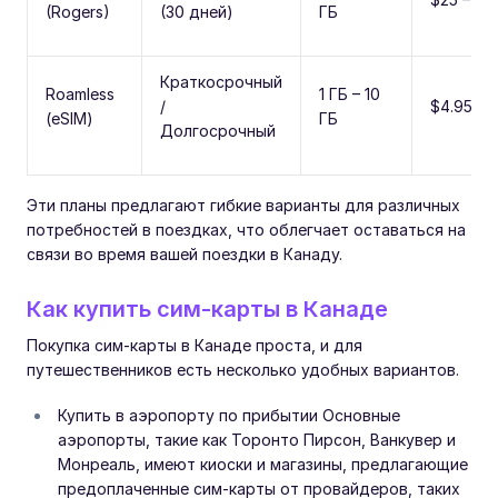
(Rogers)
(30 дней)
ГБ
Краткосрочный
Roamless
1 ГБ – 10
/
$4.95 – 
(eSIM)
ГБ
Долгосрочный
Эти планы предлагают гибкие варианты для различных
потребностей в поездках, что облегчает оставаться на
связи во время вашей поездки в Канаду.
Как купить сим-карты в Канаде
Покупка сим-карты в Канаде проста, и для
путешественников есть несколько удобных вариантов.
Купить в аэропорту по прибытии Основные
аэропорты, такие как Торонто Пирсон, Ванкувер и
Монреаль, имеют киоски и магазины, предлагающие
предоплаченные сим-карты от провайдеров, таких