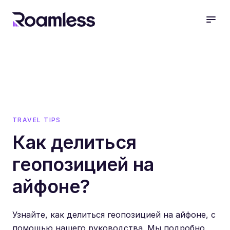
open
TRAVEL TIPS
Как делиться
геопозицией на
айфоне?
Узнайте, как делиться геопозицией на айфоне, с
помощью нашего руководства. Мы подробно