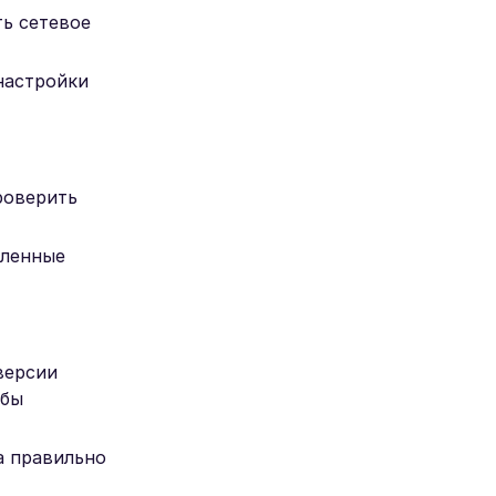
ть сетевое
настройки
роверить
вленные
версии
обы
а правильно