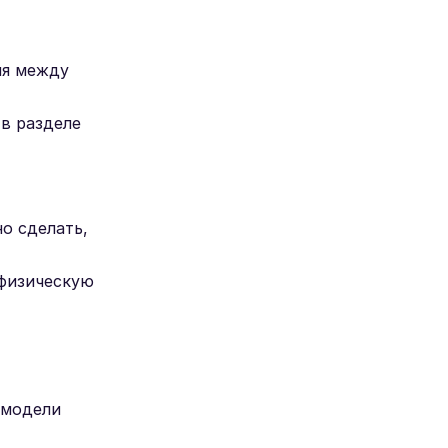
ия между
 в разделе
о сделать,
 физическую
 модели