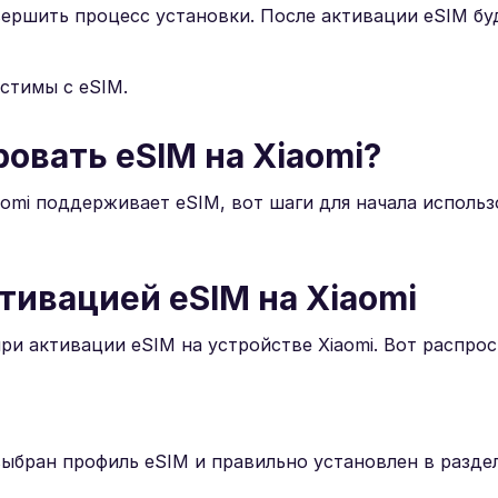
вершить процесс установки. После активации eSIM бу
естимы с eSIM.
овать eSIM на Xiaomi?
aomi поддерживает eSIM, вот шаги для начала исполь
тивацией eSIM на Xiaomi
ри активации eSIM на устройстве Xiaomi. Вот распро
выбран профиль eSIM и правильно установлен в разде