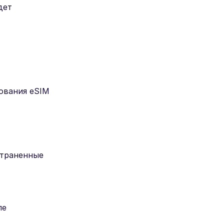
дет
зования eSIM
страненные
ле