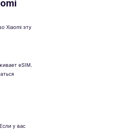
aomi
о Xiaomi эту
живает eSIM.
аться
сли у вас