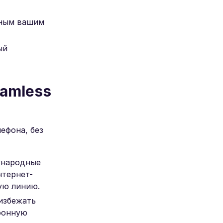
нным вашим
ый
amless
ефона, без
ународные
нтернет-
ую линию.
избежать
фонную