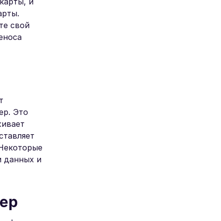
карты, и
арты.
те свой
еноса
т
ер. Это
живает
ставляет
 Некоторые
и данных и
мер