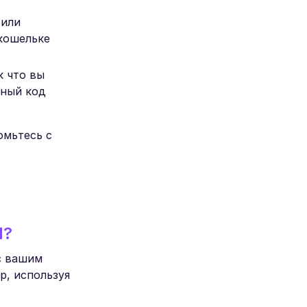
 или
 кошельке
к что вы
дный код
омьтесь с
M?
с вашим
р, используя