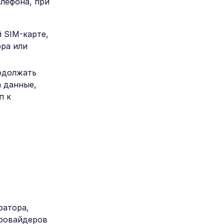
лефона, при
 SIM-карте,
ора или
родолжать
 данные,
п к
ратора,
провайдеров