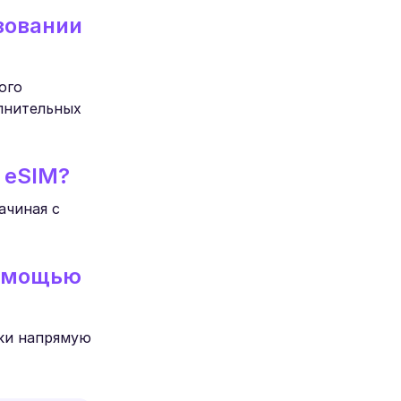
зовании
ого
олнительных
 eSIM?
ачиная с
помощью
нки напрямую