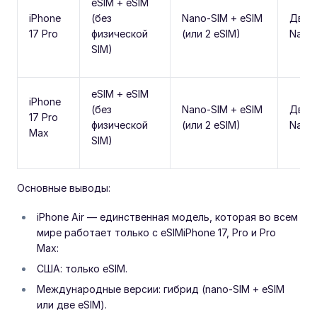
eSIM + eSIM
iPhone
(без
Nano-SIM + eSIM
Двой
17 Pro
физической
(или 2 eSIM)
Nano
SIM)
eSIM + eSIM
iPhone
(без
Nano-SIM + eSIM
Двой
17 Pro
физической
(или 2 eSIM)
Nano
Max
SIM)
Основные выводы:
iPhone Air — единственная модель, которая во всем
мире работает только с eSIMiPhone 17, Pro и Pro
Max:
США: только eSIM.
Международные версии: гибрид (nano-SIM + eSIM
или две eSIM).