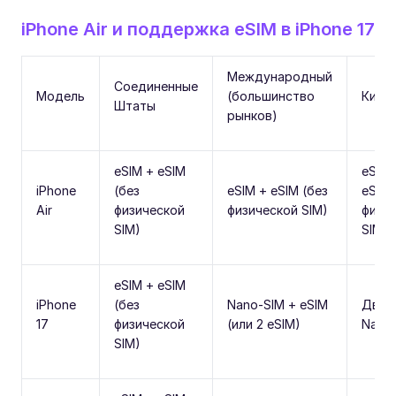
iPhone Air и поддержка eSIM в iPhone 17
Международный
Соединенные
Модель
(большинство
Кита
Штаты
рынков)
eSIM + eSIM
eSIM 
iPhone
(без
eSIM + eSIM (без
eSIM 
Air
физической
физической SIM)
физи
SIM)
SIM)
eSIM + eSIM
iPhone
(без
Nano-SIM + eSIM
Двой
17
физической
(или 2 eSIM)
Nano
SIM)