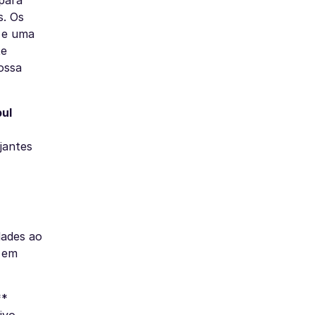
para
s. Os
s e uma
te
ossa
bul
jantes
dades ao
 em
**