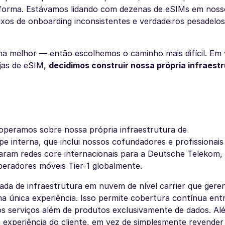
 forma. Estávamos lidando com dezenas de eSIMs em noss
uxos de onboarding inconsistentes e verdadeiros pesadelos
ma melhor — então escolhemos o caminho mais difícil. Em 
ojas de eSIM,
decidimos construir nossa própria infraest
operamos sobre nossa própria infraestrutura de
e interna, que inclui nossos cofundadores e profissionais
aram redes core internacionais para a Deutsche Telekom,
peradores móveis Tier-1 globalmente.
a de infraestrutura em nuvem de nível carrier que geren
 única experiência. Isso permite cobertura contínua ent
os serviços além de produtos exclusivamente de dados. Alé
 experiência do cliente, em vez de simplesmente revender