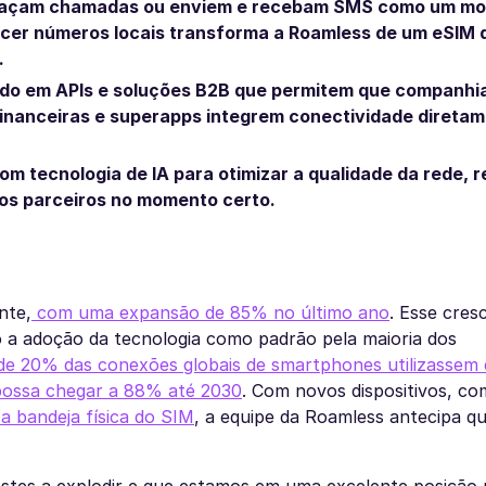
e façam chamadas ou enviem e recebam SMS como um mo
recer números locais transforma a Roamless de um eSIM 
.
ndo em APIs e soluções B2B que permitem que companhi
 financeiras e superapps integrem conectividade direta
om tecnologia de IA para otimizar a qualidade da rede, r
dos parceiros no momento certo.
nte,
com uma expansão de 85% no último ano
. Esse cres
do a adoção da tecnologia como padrão pela maioria dos
 20% das conexões globais de smartphones utilizassem
possa chegar a 88% até 2030
. Com novos dispositivos, co
 bandeja física do SIM
, a equipe da Roamless antecipa q