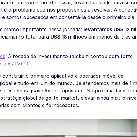
urante um voo e, ao aterrissar, teve dificuldade para se c
ntiu o problema que nos propusemos a resolver. A conecti
— e somos obcecados em consertá-la desde o primeiro dia.
m marco importante nessa jornada:
levantamos US$ 12 mi
anciamento total para
US$ 18 milhões
em menos de três a
es
. A rodada de investimento também contou com forte
erg
e
JIMCO
.
 construir o primeiro aplicativo e operador móvel de
 global e tudo-em-um do mundo. Já atendemos mais de 1 m
s e crescemos quase 5x ano após ano. Na próxima fase, ire
stratégia global de go-to-market, elevar ainda mais o níve
rias com clientes e fornecedores.