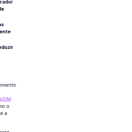
rador
de
as
mente
eduzir
cimento
 eSIM
mo o
ue a