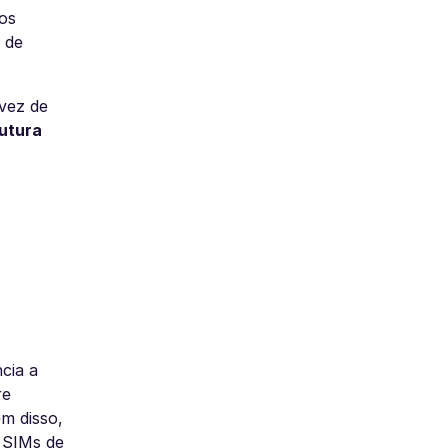
os
 de
vez de
rutura
cia a
re
m disso,
 SIMs de