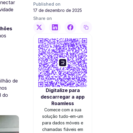
onectar
Published on
vidade
17 de dezembro de 2025
Share on
lhões
nos
ilhão de
mos
Digitalize para
l do
descarregar a app
Roamless
Comece com a sua
solução tudo-em-um
para dados móveis e
chamadas fiáveis em