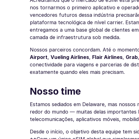
Acreditamos que o mercado de eSIM está pre
nos tornarmos o primeiro aplicativo e opera
vencedores futuros dessa indústria precisar
plataforma tecnológica de nível carrier. Esta
entregamos a uma base global de clientes e
camada de infraestrutura sob medida.
Nossos parceiros concordam. Até o momento
Airport
,
Vueling Airlines
,
Flair Airlines
,
Grab
conectividade para viagens e parcerias de dis
exatamente quando eles mais precisam.
Nosso time
Estamos sediados em Delaware, mas nossos ma
redor do mundo — muitas delas importantes
telecomunicações, aplicativos móveis, mobilid
Desde o início, o objetivo desta equipe tem s