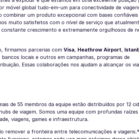
stes a explodir e que estamos em uma excelente posição 
dor móvel global tudo-em-um para conectividade de viagen
ão combinar um produto excepcional com bases confiávei
mos muito satisfeitos com o nível de serviço que atualmen
m constante crescimento e extremamente orgulhosos de n
, firmamos parcerias com
Visa
,
Heathrow Airport
,
Istan
, bancos locais e outros em campanhas, programas de
tribuição. Essas colaborações nos ajudam a alcançar os via
is de 55 membros da equipe estão distribuídos por 12 ci
 hubs de viagem. Somos uma equipe com profundas raízes
ade, viagens, games e infraestrutura.
ido remover a fronteira entre telecomunicações e viagens.