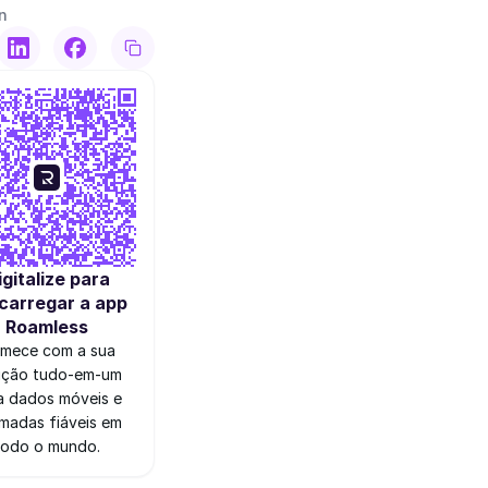
n
igitalize para
carregar a app
Roamless
mece com a sua
ução tudo-em-um
a dados móveis e
madas fiáveis em
todo o mundo.