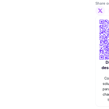
Share o
D
des
Co
sol
par
cha