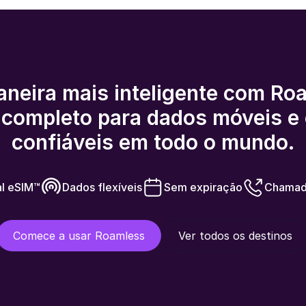
aneira mais inteligente com Ro
o completo para dados móveis 
confiáveis ​​em todo o mundo.
al eSIM™
Dados flexíveis
Sem expiração
Chamada
Comece a usar Roamless
Ver todos os destinos