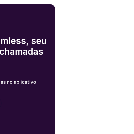
amless, seu
e chamadas
s no aplicativo