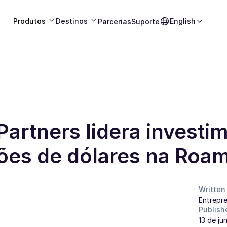
Produtos
Destinos
English
Parcerias
Suporte
artners lidera investi
hões de dólares na Roa
Written
Entrepre
Publish
13 de ju