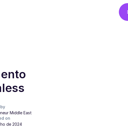
mento
mless
 by
neur Middle East
ed on
nho de 2024