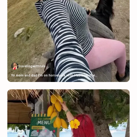
travelingwithtals
Yo mom and dad I’m on horseback with Habibi in the...