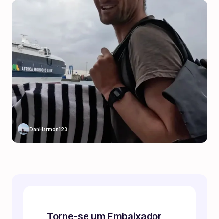
DanHarmon123
Torne-se um Embaixador