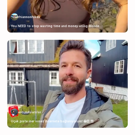
rhiannonhikes
You NEED to stop wasting time and money using mobile...
orcundalarslan
Uçak piste iner inmez internete bağlanıyorum! 🤩🛜 🛜