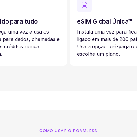
ldo para tudo
eSIM Global Única™
ega uma vez e usa os
Instala uma vez para fica
s para dados, chamadas e
ligado em mais de 200 paí
s créditos nunca
Usa a opção pré-paga o
.
escolhe um plano.
COMO USAR O ROAMLESS