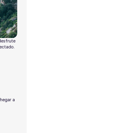
desfrute
nectado.
hegar a