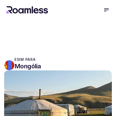
open
ESIM PARA
Mongólia