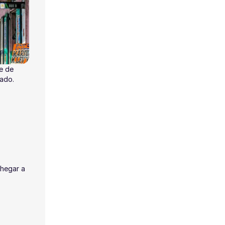
e de
tado.
hegar a