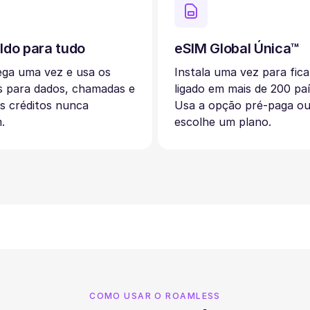
ldo para tudo
eSIM Global Única™
ega uma vez e usa os
Instala uma vez para fica
s para dados, chamadas e
ligado em mais de 200 paí
s créditos nunca
Usa a opção pré-paga o
.
escolhe um plano.
COMO USAR O ROAMLESS