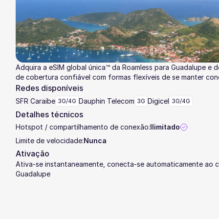
Adquira a eSIM global única™ da Roamless para Guadalupe e d
de cobertura confiável com formas flexíveis de se manter co
Redes disponíveis
SFR Caraibe
Dauphin Telecom
Digicel
3G/4G
3G
3G/4G
Detalhes técnicos
Hotspot / compartilhamento de conexão:
Ilimitado
Limite de velocidade:
Nunca
Ativação
Ativa-se instantaneamente, conecta-se automaticamente ao c
Guadalupe