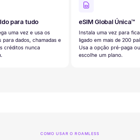
ldo para tudo
eSIM Global Única™
ega uma vez e usa os
Instala uma vez para fica
s para dados, chamadas e
ligado em mais de 200 paí
s créditos nunca
Usa a opção pré-paga o
.
escolhe um plano.
COMO USAR O ROAMLESS