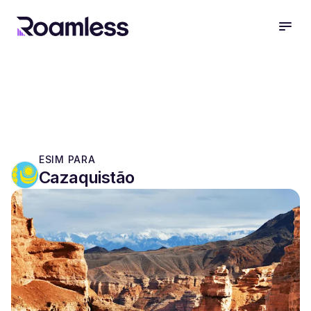
open
ESIM PARA
Cazaquistão