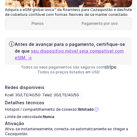
Adquira a eSIM global única™ da Roamless para Cazaquistão e desfrute
de cobertura confiável com formas flexíveis de se manter conectado.
Planos
Pagamento por uso
Antes de avançar para o pagamento, certifique-se
de que
seu dispositivo móvel seja compatível com
eSIM. →
Todos os seus pagamentos são seguros com
Todos os preços listados em USD
Redes disponíveis
Kcell
3G/LTE/4G/5G
Tele2
3G/LTE/4G/5G
Detalhes técnicos
Hotspot / compartilhamento de conexão:
Ilimitado
Limite de velocidade:
Nunca
Ativação
Ativa-se instantaneamente, conecta-se automaticamente ao chegar a
Cazaquistão