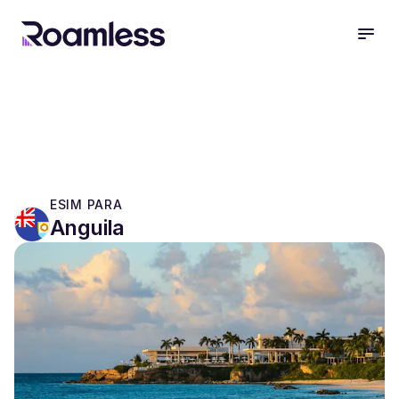
open
ESIM PARA
Anguila