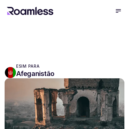
open
ESIM PARA
Afeganistão