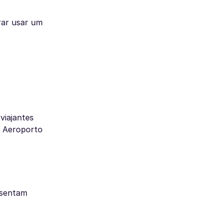
rar usar um
viajantes
o Aeroporto
esentam