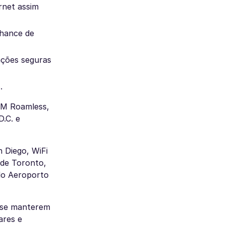
rnet assim
chance de
ações seguras
.
IM Roamless,
.C. e
 Diego, WiFi
 de Toronto,
do Aeroporto
a se manterem
ares e