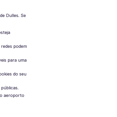
de Dulles. Se
esteja
s redes podem
veis para uma
ookies do seu
públicas.
do aeroporto