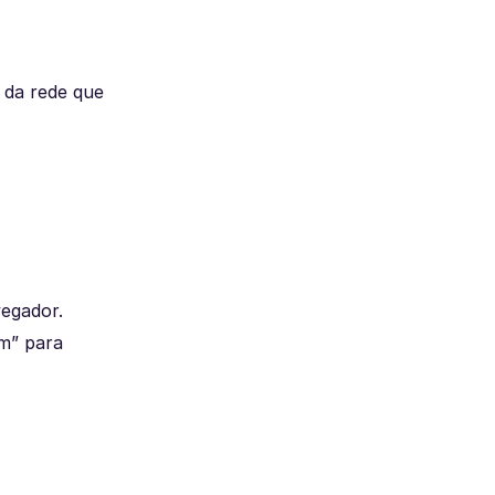
 da rede que
vegador.
im” para