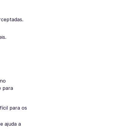
rceptadas.
is.
 no
e para
ícil para os
e ajuda a