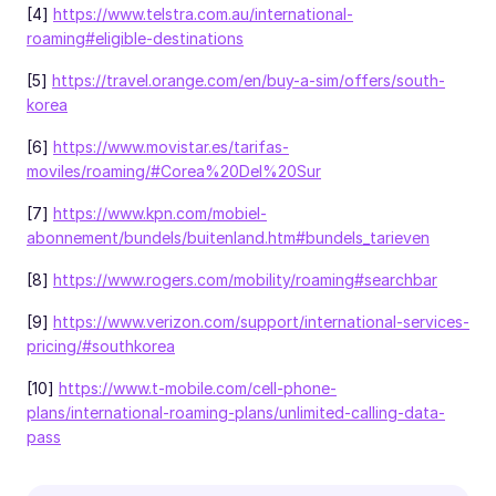
[4]
https://www.telstra.com.au/international-
roaming#eligible-destinations
[5]
https://travel.orange.com/en/buy-a-sim/offers/south-
korea
[6]
https://www.movistar.es/tarifas-
moviles/roaming/#Corea%20Del%20Sur
[7]
https://www.kpn.com/mobiel-
abonnement/bundels/buitenland.htm#bundels_tarieven
[8]
https://www.rogers.com/mobility/roaming#searchbar
[9]
https://www.verizon.com/support/international-services-
pricing/#southkorea
[10]
https://www.t-mobile.com/cell-phone-
plans/international-roaming-plans/unlimited-calling-data-
pass