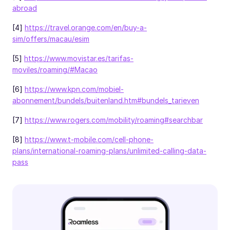
abroad
[4]
https://travel.orange.com/en/buy-a-
sim/offers/macau/esim
[5]
https://www.movistar.es/tarifas-
moviles/roaming/#Macao
[6]
https://www.kpn.com/mobiel-
abonnement/bundels/buitenland.htm#bundels_tarieven
[7]
https://www.rogers.com/mobility/roaming#searchbar
[8]
https://www.t-mobile.com/cell-phone-
plans/international-roaming-plans/unlimited-calling-data-
pass