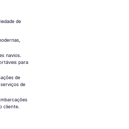
iedade de
modernas,
es navios.
ortáveis para
cações de
 serviços de
o embarcações
 cliente.