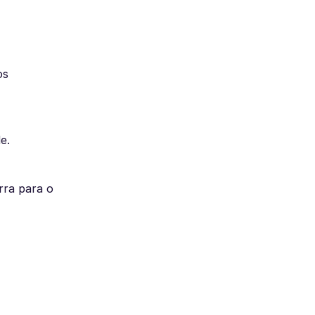
os
e.
rra para o