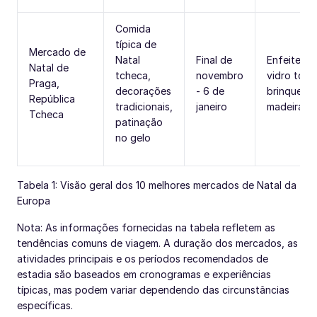
Comida
típica de
Mercado de
Natal
Final de
Enfeites d
Natal de
tcheca,
novembro
vidro tche
Praga,
decorações
- 6 de
brinquedo
República
tradicionais,
janeiro
madeira
Tcheca
patinação
no gelo
Tabela 1: Visão geral dos 10 melhores mercados de Natal da
Europa
Nota: As informações fornecidas na tabela refletem as
tendências comuns de viagem. A duração dos mercados, as
atividades principais e os períodos recomendados de
estadia são baseados em cronogramas e experiências
típicas, mas podem variar dependendo das circunstâncias
específicas.