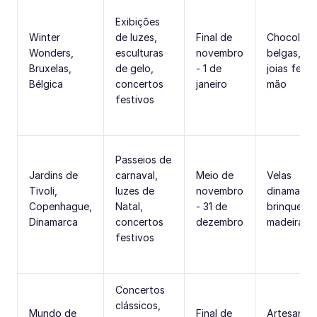
Exibições
Winter
de luzes,
Final de
Chocolate
Wonders,
esculturas
novembro
belgas, re
Bruxelas,
de gelo,
- 1 de
joias feita
Bélgica
concertos
janeiro
mão
festivos
Passeios de
Jardins de
carnaval,
Meio de
Velas
Tivoli,
luzes de
novembro
dinamarqu
Copenhague,
Natal,
- 31 de
brinquedo
Dinamarca
concertos
dezembro
madeira
festivos
Concertos
clássicos,
Mundo de
Final de
Artesanat