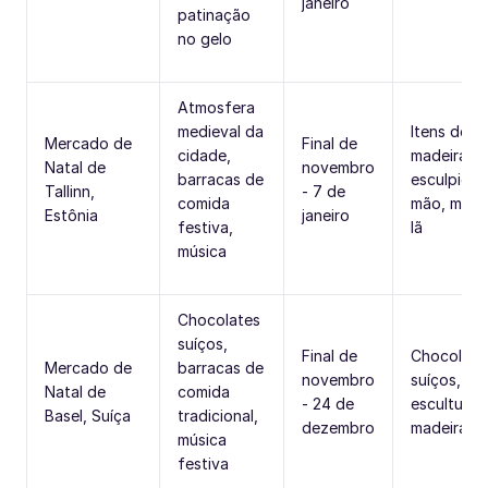
janeiro
patinação
no gelo
Atmosfera
medieval da
Itens de
Mercado de
Final de
cidade,
madeira
Natal de
novembro
barracas de
esculpidos
Tallinn,
- 7 de
comida
mão, meia
Estônia
janeiro
festiva,
lã
música
Chocolates
suíços,
Final de
Chocolate
Mercado de
barracas de
novembro
suíços, vel
Natal de
comida
- 24 de
esculturas
Basel, Suíça
tradicional,
dezembro
madeira
música
festiva