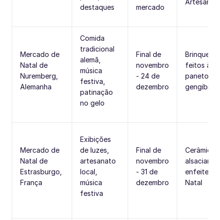
Artesanat
destaques
mercado
Comida
tradicional
Mercado de
Final de
Brinquedo
alemã,
Natal de
novembro
feitos à m
música
Nuremberg,
- 24 de
panetone 
festiva,
Alemanha
dezembro
gengibre
patinação
no gelo
Exibições
Mercado de
de luzes,
Final de
Cerâmica
Natal de
artesanato
novembro
alsaciana,
Estrasburgo,
local,
- 31 de
enfeites d
França
música
dezembro
Natal
festiva