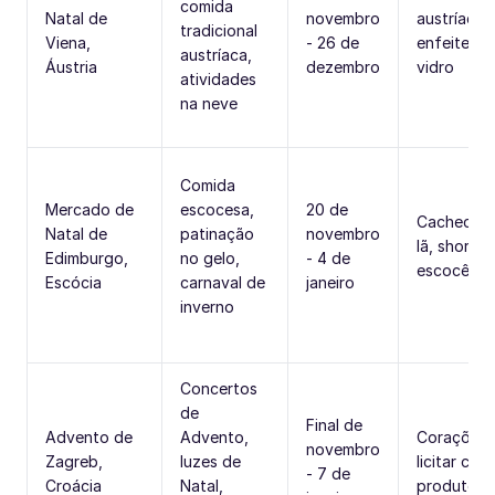
comida
Natal de
novembro
austríaco,
tradicional
Viena,
- 26 de
enfeites d
austríaca,
Áustria
dezembro
vidro
atividades
na neve
Comida
Mercado de
escocesa,
20 de
Cachecóis
Natal de
patinação
novembro
lã, shortb
Edimburgo,
no gelo,
- 4 de
escocês
Escócia
carnaval de
janeiro
inverno
Concertos
de
Final de
Advento de
Advento,
Corações
novembro
Zagreb,
luzes de
licitar cro
- 7 de
Croácia
Natal,
produtos d