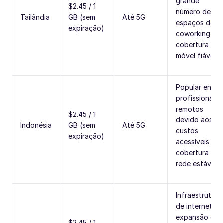
grande
$2.45 / 1
número de
Tailândia
GB (sem
Até 5G
espaços de
expiração)
coworking e
cobertura
móvel fiável.
Popular entre
profissionais
remotos
$2.45 / 1
devido aos
Indonésia
GB (sem
Até 5G
custos
expiração)
acessíveis e à
cobertura de
rede estável.
Infraestrutura
de internet e
expansão e
$2.45 / 1