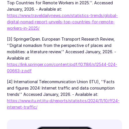
Top Countries for Remote Workers in 2025.''. Accessed
January, 2026. - Available at:
https://www.traveldailynews.com/statistics-trends/global-
digital-nomad-report-unveils-top-countries-for-remote-
workers-in-2025/
[3] SpringerOpen. European Transport Research Review,
''Digital nomadism from the perspective of places and
mobilities: a literature review.'' Accessed January, 2026. -
Available at:
https://link.springer.com/content/pdf/10.1186/s12544-024-
00663-z.pdf
[4] International Telecommunication Union (ITU), ''Facts
and figures 2024: Internet traffic and data consumption
trends'' Accessed January, 2026. - Available at:
https://www.itu.int/itu-d/reports/statistics/2024/11/10/ff24-
internet-traffic/