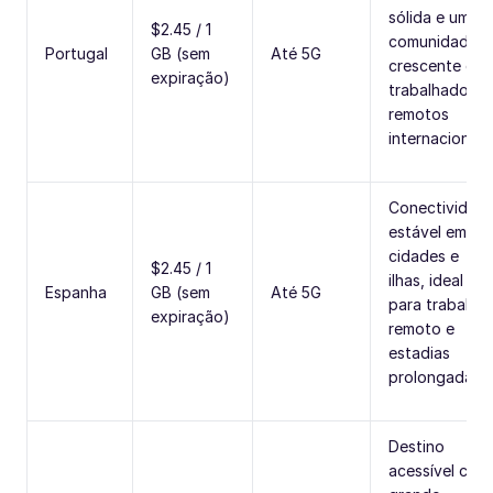
sólida e uma
$2.45 / 1
comunidade
Portugal
GB (sem
Até 5G
crescente de
expiração)
trabalhadores
remotos
internacionais.
Conectividad
estável em
cidades e
$2.45 / 1
ilhas, ideal
Espanha
GB (sem
Até 5G
para trabalho
expiração)
remoto e
estadias
prolongadas.
Destino
acessível com