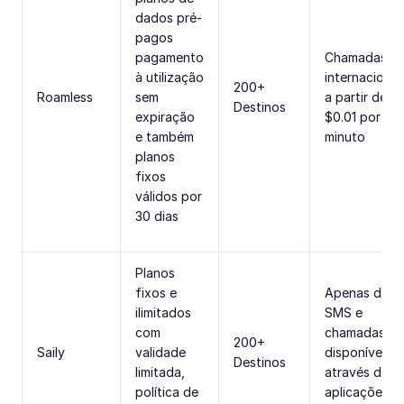
dados pré-
pagos
pagamento
Chamadas
à utilização
internacionai
200+
Roamless
sem
a partir de
Destinos
expiração
$0.01 por
e também
minuto
planos
fixos
válidos por
30 dias
Planos
fixos e
Apenas dado
ilimitados
SMS e
com
chamadas
200+
Saily
validade
disponíveis
Destinos
limitada,
através de
política de
aplicações