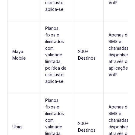
uso justo
VoIP
aplica-se
Planos
fixos e
Apenas dado
ilimitados
SMS e
com
chamadas
Maya
200+
validade
disponíveis
Mobile
Destinos
limitada,
através de
política de
aplicações
uso justo
VoIP
aplica-se
Planos
fixos e
Apenas dado
ilimitados
SMS e
com
chamadas
200+
Ubigi
validade
disponíveis
Destinos
limitada,
através de