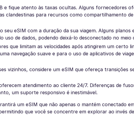
B e fique atento às taxas ocultas. Alguns fornecedores o
ças clandestinas para recursos como compartilhamento d
 do seu eSIM com a duração da sua viagem. Alguns planos 
 uso de dados, podendo deixá-lo desconectado no meio d
res que limitam as velocidades após atingirem um certo li
ra uma navegação suave e para o uso de aplicativos de vi
países vizinhos, considere um eSIM que ofereça transições 
 oferecem atendimento ao cliente 24/7. Diferenças de fuso
anto, um suporte responsivo é inestimável.
garantirá um eSIM que não apenas o mantém conectado em
ermitindo que você se concentre em explorar ao invés de