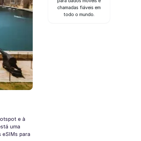
para dados móveis e
chamadas fiáveis em
todo o mundo.
otspot e à
está uma
s eSIMs para