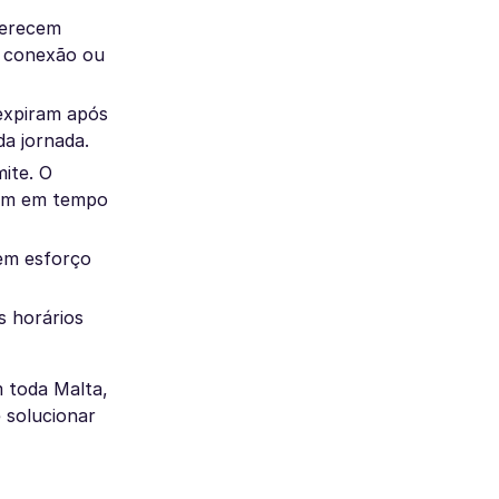
ferecem
e conexão ou
expiram após
a jornada.
mite. O
agem em tempo
sem esforço
s horários
 toda Malta,
 solucionar