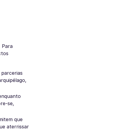
. Para
ctos
parcerias
rquipélago,
 enquanto
re-se,
rmitem que
e aterrissar