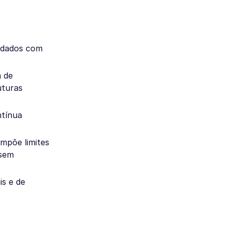
e dados com
a de
uturas
ntínua
impõe limites
 sem
is e de