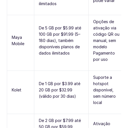
pode variar
ilimitados
Opções de
De 5 GB por $5.99 até
ativação via
100 GB por $91.99 (5–
código QR ou
Maya
180 dias), também
manual, sem
Mobile
disponíveis planos de
modelo
dados ilimitados
Pagamento
por uso
Suporte a
De 1 GB por $3.99 até
hotspot
Kolet
20 GB por $32.99
disponível,
(válido por 30 dias)
sem número
local
De 2 GB por $7.99 até
Ativação
50 GB por $59.99