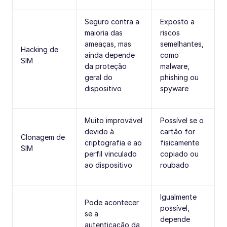
Seguro contra a
Exposto a
maioria das
riscos
ameaças, mas
semelhantes,
Hacking de
ainda depende
como
SIM
da proteção
malware,
geral do
phishing ou
dispositivo
spyware
Muito improvável
Possível se o
devido à
cartão for
Clonagem de
criptografia e ao
fisicamente
SIM
perfil vinculado
copiado ou
ao dispositivo
roubado
Igualmente
Pode acontecer
possível,
se a
depende
autenticação da