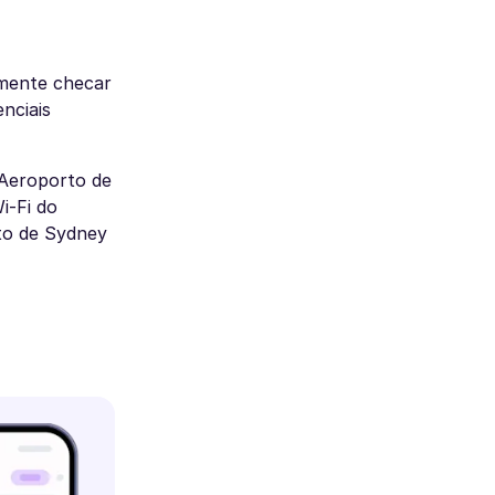
smente checar
nciais
 Aeroporto de
i-Fi do
to de Sydney