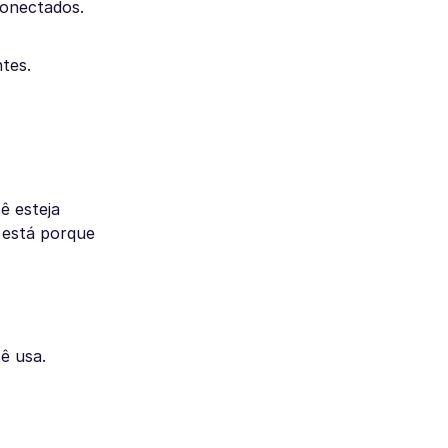
conectados.
tes.
ê esteja
 está porque
ê usa.