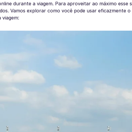
line durante a viagem. Para aproveitar ao máximo esse se
ados. Vamos explorar como você pode usar eficazmente o 
 viagem: