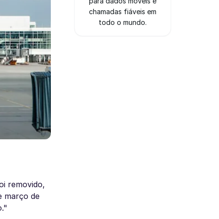
para dados móveis e
chamadas fiáveis em
todo o mundo.
oi removido,
e março de
."