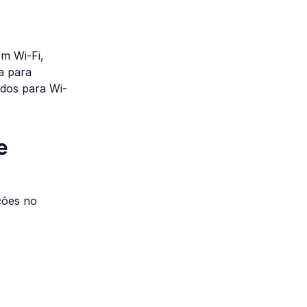
m Wi-Fi,
da para
ados para Wi-
e
ções no