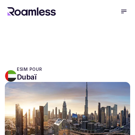
open
ESIM POUR
Dubaï