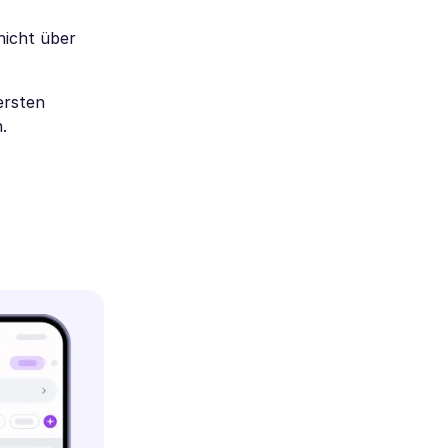
nicht über
ersten
.