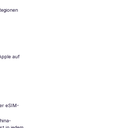
 Regionen
Apple auf
der eSIM-
hina-
st in jedem