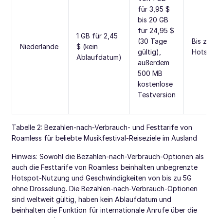
für 3,95 $
bis 20 GB
für 24,95 $
1 GB für 2,45
(30 Tage
Bis zu 
Niederlande
$ (kein
gültig),
Hotspo
Ablaufdatum)
außerdem
500 MB
kostenlose
Testversion
Tabelle 2: Bezahlen-nach-Verbrauch- und Festtarife von
Roamless für beliebte Musikfestival-Reiseziele im Ausland
Hinweis: Sowohl die Bezahlen-nach-Verbrauch-Optionen als
auch die Festtarife von Roamless beinhalten unbegrenzte
Hotspot-Nutzung und Geschwindigkeiten von bis zu 5G
ohne Drosselung. Die Bezahlen-nach-Verbrauch-Optionen
sind weltweit gültig, haben kein Ablaufdatum und
beinhalten die Funktion für internationale Anrufe über die