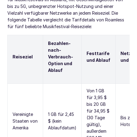
bis zu 5G, unbegrenzter Hotspot-Nutzung und einer
Vielzahl verfügbarer Netzwerke an jedem Reiseziel. Die
folgende Tabelle vergleicht die Tarifdetails von Roamless
für fünf beliebte Musikfestival-Reiseziele:
Bezahlen-
nach-
Festtarife
Netzwe
Reiseziel
Verbrauch-
und Ablauf
und Ho
Option und
Ablauf
Von 1 GB
für 3,95 $
bis 20 GB
für 34,95 $
Vereinigte
1 GB für 2,45
(30 Tage
Bis zu 
Staaten von
$ (kein
gültig),
Hotspo
Amerika
Ablaufdatum)
außerdem