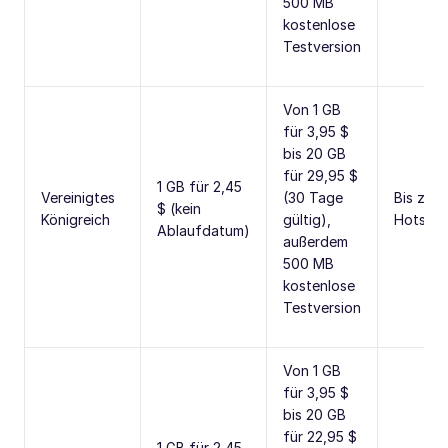
500 MB
kostenlose
Testversion
Von 1 GB
für 3,95 $
bis 20 GB
für 29,95 $
1 GB für 2,45
Vereinigtes
(30 Tage
Bis zu 
$ (kein
Königreich
gültig),
Hotspo
Ablaufdatum)
außerdem
500 MB
kostenlose
Testversion
Von 1 GB
für 3,95 $
bis 20 GB
für 22,95 $
1 GB für 2,45