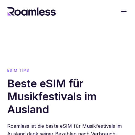
open
ESIM TIPS
Beste eSIM für
Musikfestivals im
Ausland
Roamless ist die beste eSIM für Musikfestivals im
Ausland dank seiner Bezahlen nach Verbrauch-