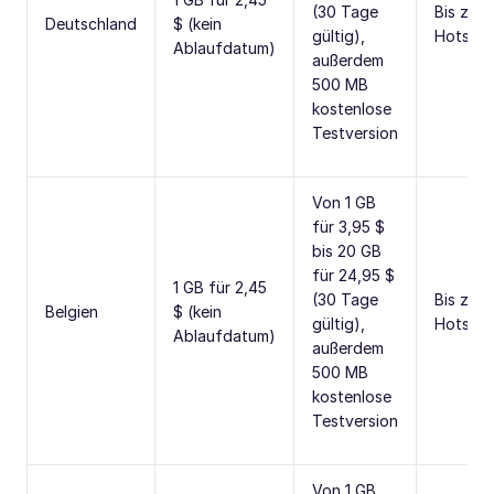
(30 Tage
Bis zu 
Deutschland
$ (kein
gültig),
Hotspo
Ablaufdatum)
außerdem
500 MB
kostenlose
Testversion
Von 1 GB
für 3,95 $
bis 20 GB
für 24,95 $
1 GB für 2,45
(30 Tage
Bis zu 
Belgien
$ (kein
gültig),
Hotspo
Ablaufdatum)
außerdem
500 MB
kostenlose
Testversion
Von 1 GB