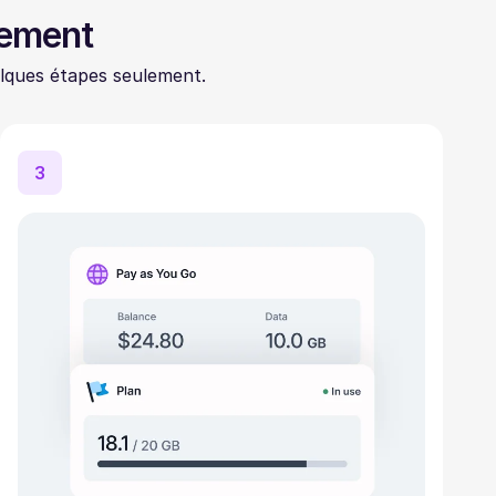
lement
lques étapes seulement.
3