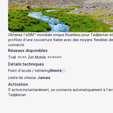
Obtenez l'eSIM™ mondiale unique Roamless pour Tadjikistan et
profitez d'une couverture fiable avec des moyens flexibles de
connecté.
Réseaux disponibles
Tcell
Zet Mobile
3G/4G
3G/4G/5G
Détails techniques
Point d'accès / tethering
Illimité
Limite de vitesse :
Jamais
Activation
S'active instantanément, se connecte automatiquement à l'arr
Tadjikistan