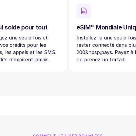
l solde pour tout
eSIM™ Mondiale Uni
ez une seule fois et
Installez-la une seule foi
 vos crédits pour les
rester connecté dans plu
, les appels et les SMS.
200&nbsp;pays. Payez à 
dits n'expirent jamais.
ou prenez un forfait.
COMMENT UTILISER ROAMLESS