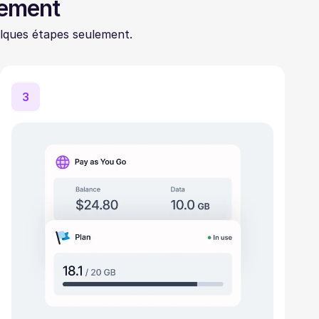
lement
lques étapes seulement.
3