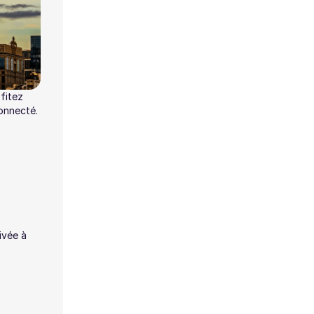
fitez
onnecté.
ivée à