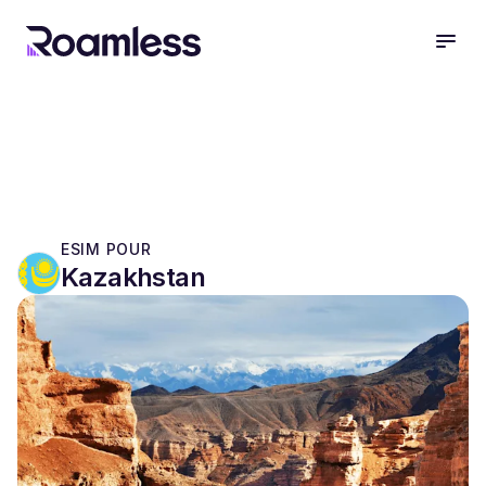
open
ESIM POUR
Kazakhstan