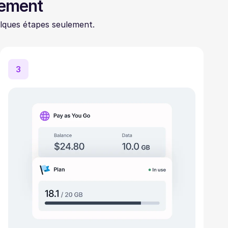
lement
lques étapes seulement.
3