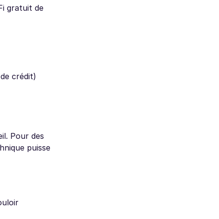
i gratuit de
de crédit)
il. Pour des
chnique puisse
ouloir