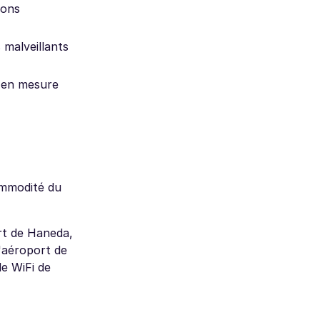
ions
s malveillants
e en mesure
ommodité du
rt de Haneda,
l'aéroport de
le WiFi de