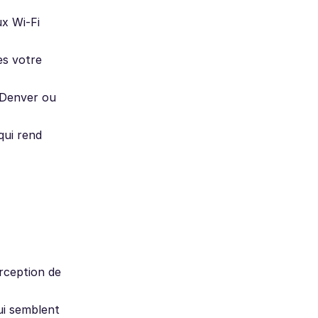
ux Wi-Fi
ès votre
 Denver ou
qui rend
erception de
ui semblent