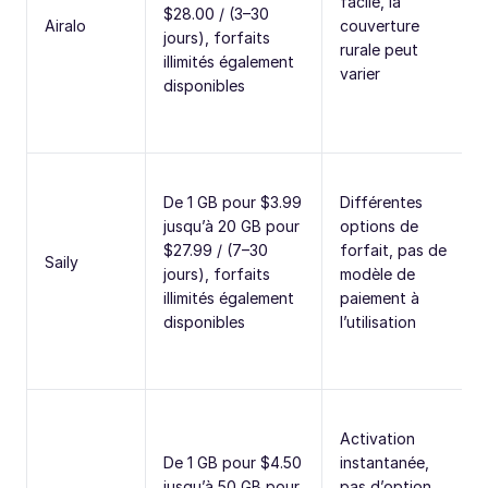
facile, la
$28.00 / (3–30
Airalo
couverture
jours), forfaits
rurale peut
illimités également
varier
disponibles
De 1 GB pour $3.99
Différentes
jusqu’à 20 GB pour
options de
$27.99 / (7–30
forfait, pas de
Saily
jours), forfaits
modèle de
illimités également
paiement à
disponibles
l’utilisation
Activation
De 1 GB pour $4.50
instantanée,
jusqu’à 50 GB pour
pas d’option