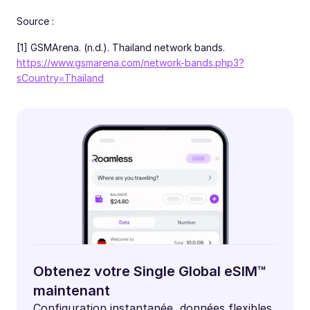
Source :
[1] GSMArena. (n.d.). Thailand network bands.
https://www.gsmarena.com/network-bands.php3?
sCountry=Thailand
Obtenez votre Single Global eSIM™
maintenant
Configuration instantanée, données flexibles