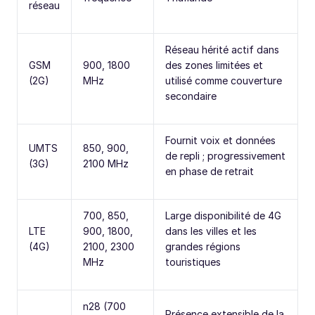
réseau
Réseau hérité actif dans
GSM
900, 1800
des zones limitées et
(2G)
MHz
utilisé comme couverture
secondaire
Fournit voix et données
UMTS
850, 900,
de repli ; progressivement
(3G)
2100 MHz
en phase de retrait
700, 850,
Large disponibilité de 4G
LTE
900, 1800,
dans les villes et les
(4G)
2100, 2300
grandes régions
MHz
touristiques
n28 (700
Présence extensible de la