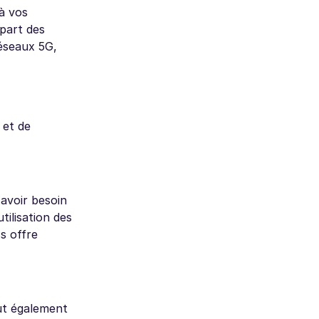
 à vos
upart des
réseaux 5G,
 et de
 avoir besoin
tilisation des
s offre
clut également