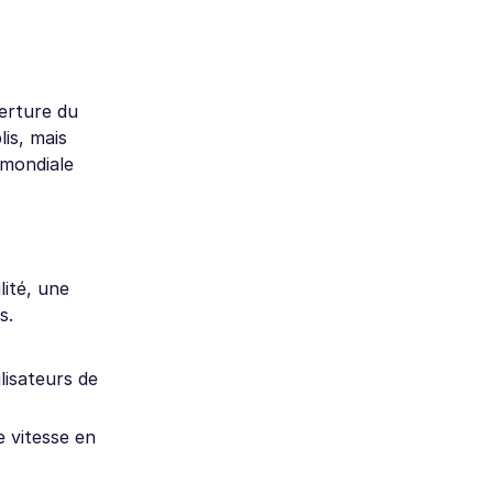
erture du
is, mais
 mondiale
lité, une
s.
lisateurs de
e vitesse en