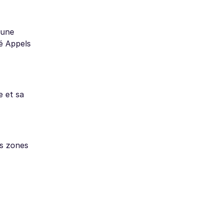
 une
té Appels
e et sa
es zones