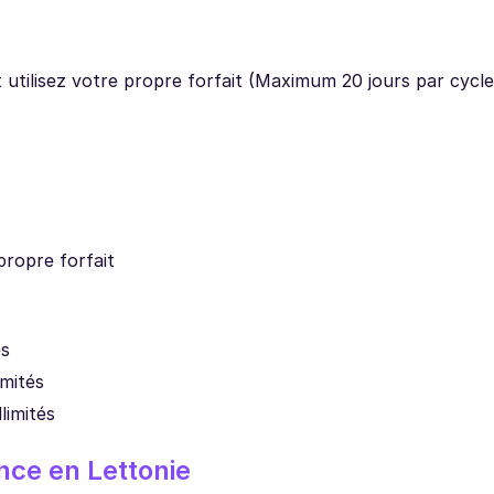
et utilisez votre propre forfait (Maximum 20 jours par cycl
propre forfait
és
imités
limités
ance en Lettonie