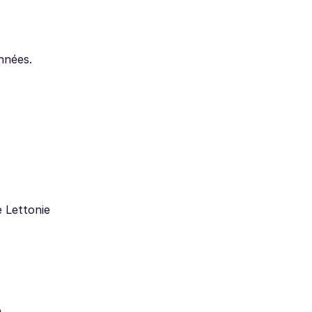
nnées.
e Lettonie
e