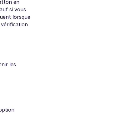
etton en
auf si vous
quent lorsque
vérification
nir les
option