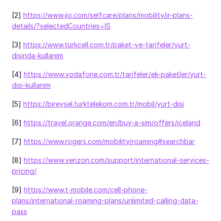
[2]
https://www.jio.com/selfcare/plans/mobility/ir-plans-
details/?selectedCountries=IS
[3]
https://www.turkcell.com.tr/paket-ve-tarifeler/yurt-
disinda-kullanim
[4]
https://www.vodafone.com.tr/tarifeler/ek-paketler/yurt-
disi-kullanim
[5]
https://bireysel.turktelekom.com.tr/mobil/yurt-disi
[6]
https://travel.orange.com/en/buy-a-sim/offers/iceland
[7]
https://www.rogers.com/mobility/roaming#searchbar
[8]
https://www.verizon.com/support/international-services-
pricing/
[9]
https://www.t-mobile.com/cell-phone-
plans/international-roaming-plans/unlimited-calling-data-
pass