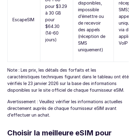
disponibles,
réceptio
pour $3.29
impossible
SMS) et
à 30 GB
d’émettre ou
appels
EscapeSIM
pour
de recevoir
uniquem
$64.30
des appels
via des
(14–60
(réception de
applicat
jours)
SMS
VoIP
uniquement)
Note : Les prix, les détails des forfaits et les
caractéristiques techniques figurant dans le tableau ont été
vérifiés le 23 janvier 2026 sur la base des informations
disponibles sur le site officiel de chaque fournisseur eSIM.
Avertissement : Veuillez vérifier les informations actuelles
directement auprès de chaque fournisseur eSIM avant
d’effectuer un achat.
Choisir la meilleure eSIM pour