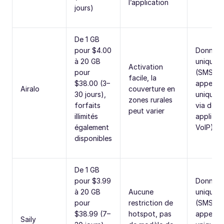
l’application
jours)
De 1 GB
pour $4.00
Donnée
à 20 GB
uniquem
Activation
pour
(SMS et
facile, la
$38.00 (3–
appels
Airalo
couverture en
30 jours),
uniquem
zones rurales
forfaits
via des
peut varier
illimités
applicat
également
VoIP)
disponibles
De 1 GB
pour $3.99
Donnée
à 20 GB
Aucune
uniquem
pour
restriction de
(SMS et
$38.99 (7–
hotspot, pas
appels
Saily