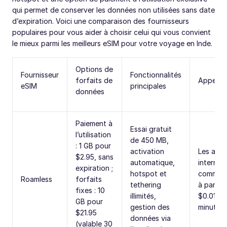
qui permet de conserver les données non utilisées sans date
d’expiration. Voici une comparaison des fournisseurs
populaires pour vous aider à choisir celui qui vous convient
le mieux parmi les meilleurs eSIM pour votre voyage en Inde.
Options de
Fournisseur
Fonctionnalités
forfaits de
Appels 
eSIM
principales
données
Paiement à
Essai gratuit
l’utilisation
de 450 MB,
: 1 GB pour
activation
Les appe
$2.95, sans
automatique,
internat
expiration ;
hotspot et
commen
Roamless
forfaits
tethering
à partir 
fixes : 10
illimités,
$0.01 pa
GB pour
gestion des
minute
$21.95
données via
(valable 30