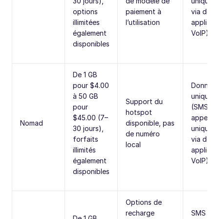
30 jours),
de modèle de
uniquem
options
paiement à
via des
illimitées
l’utilisation
applicat
également
VoIP)
disponibles
De 1 GB
pour $4.00
Donnée
à 50 GB
uniquem
Support du
pour
(SMS et
hotspot
$45.00 (7–
appels
Nomad
disponible, pas
30 jours),
uniquem
de numéro
forfaits
via des
local
illimités
applicat
également
VoIP)
disponibles
Options de
recharge
SMS (sa
De 1 GB