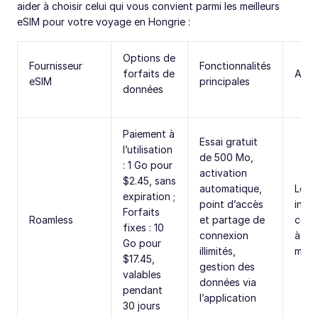
aider à choisir celui qui vous convient parmi les meilleurs
eSIM pour votre voyage en Hongrie :
Options de
Fournisseur
Fonctionnalités
forfaits de
Appe
eSIM
principales
données
Paiement à
Essai gratuit
l’utilisation
de 500 Mo,
: 1 Go pour
activation
$2.45, sans
automatique,
Les 
expiration ;
point d’accès
inte
Forfaits
Roamless
et partage de
com
fixes : 10
connexion
à $0
Go pour
illimités,
minu
$17.45,
gestion des
valables
données via
pendant
l’application
30 jours