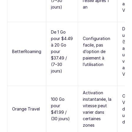
(7–30
l’eSIM après 1
appl
jours)
an
VoIP
Don
De 1 Go
uniq
pour $4.49
Configuration
(SMS
à 20 Go
facile, pas
appe
BetterRoaming
pour
d’option de
uniq
$37.49 /
paiement à
via 
(7–30
l’utilisation
appl
jours)
VoIP
Activation
Opti
100 Go
instantanée, la
Voic
pour
vitesse peut
Orange Travel
donn
$41.99 /
varier dans
uniq
(30 jours)
certaines
disp
zones