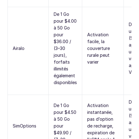
De 1 Go
pour $4.00
Don
à 50 Go
uniq
pour
Activation
(SMS
$36.00 /
facile, la
appe
Airalo
(3–30
couverture
uniq
jours),
rurale peut
via 
forfaits
varier
appl
illimités
VoIP
également
disponibles
Don
De 1 Go
Activation
uniq
pour $4.50
instantanée,
(SMS
à 50 Go
pas d’option
appe
SimOptions
pour
de recharge,
uniq
$49.90 /
expiration de
via 